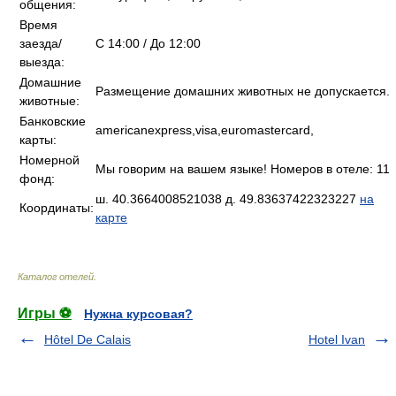
общения:
Время
заезда/
C 14:00 / До 12:00
выезда:
Домашние
Размещение домашних животных не допускается.
животные:
Банковские
americanexpress,visa,euromastercard,
карты:
Номерной
Мы говорим на вашем языке! Номеров в отеле: 11
фонд:
ш. 40.3664008521038 д. 49.83637422323227
на
Координаты:
карте
Каталог отелей
.
Игры ⚽
Нужна курсовая?
Hôtel De Calais
Hotel Ivan