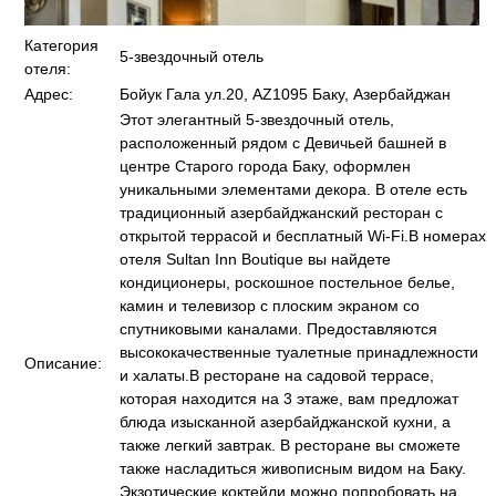
Категория
5-звездочный отель
отеля:
Адрес:
Бойук Гала ул.20, AZ1095 Баку, Азербайджан
Этот элегантный 5-звездочный отель,
расположенный рядом с Девичьей башней в
центре Старого города Баку, оформлен
уникальными элементами декора. В отеле есть
традиционный азербайджанский ресторан с
открытой террасой и бесплатный Wi-Fi.В номерах
отеля Sultan Inn Boutique вы найдете
кондиционеры, роскошное постельное белье,
камин и телевизор с плоским экраном со
спутниковыми каналами. Предоставляются
высококачественные туалетные принадлежности
Описание:
и халаты.В ресторане на садовой террасе,
которая находится на 3 этаже, вам предложат
блюда изысканной азербайджанской кухни, а
также легкий завтрак. В ресторане вы сможете
также насладиться живописным видом на Баку.
Экзотические коктейли можно попробовать на